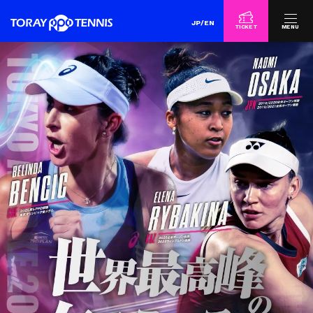
JP
/
EN
TICKET
MENU