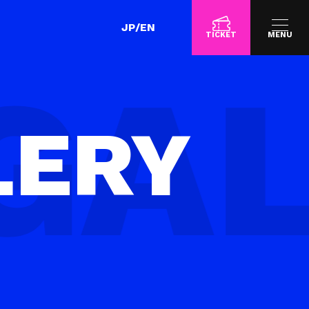
JP
/
EN
TICKET
MENU
LERY