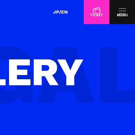
JP
/
EN
TICKET
MENU
LERY