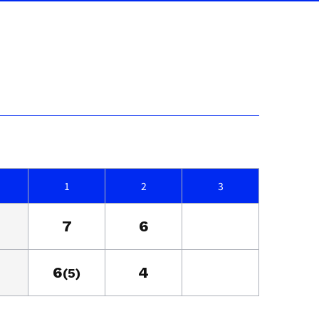
1
2
3
7
6
6
4
(5)