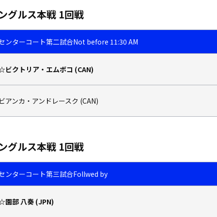
ングルス本戦 1回戦
センターコート
第二試合
Not before 11:30 AM
☆ビクトリア・エムボコ (CAN)
ビアンカ・アンドレースク (CAN)
ングルス本戦 1回戦
センターコート
第三試合
Follwed by
☆園部 八奏 (JPN)