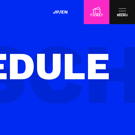
JP
/
EN
TICKET
MENU
EDULE