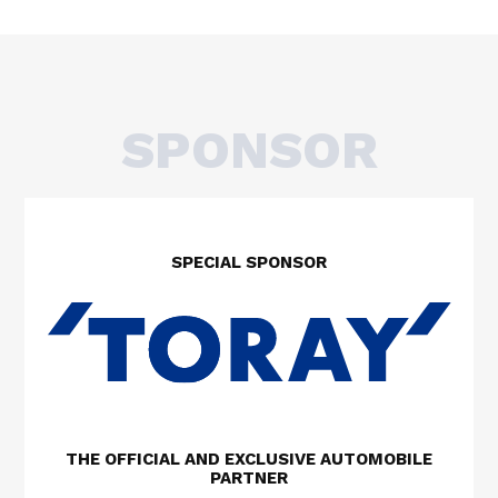
SPONSOR
SPECIAL SPONSOR
THE OFFICIAL AND EXCLUSIVE AUTOMOBILE
PARTNER