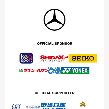
OFFICIAL SPONSOR
OFFICIAL SUPPORTER